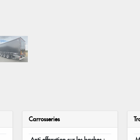
Carrosseries
Tr
Anti effraction sur les baches :
M