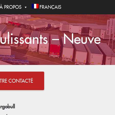
À PROPOS
FRANÇAIS
issants – Neuve
ÊTRE CONTACTÉ
rgobull