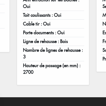
Oui
S
Toit coulissants : Oui
M
Cable tir : Oui
N
Porte documents : Oui
Es
Ligne de rehausse : Bois
F
Nombre de lignes de rehausse :
S
3
P
Hauteur de passage (en mm) :
2700