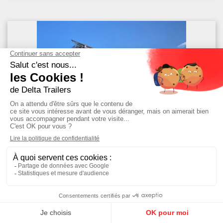
LAG
Citerne pulvé 52/60ou63m3
Neuve