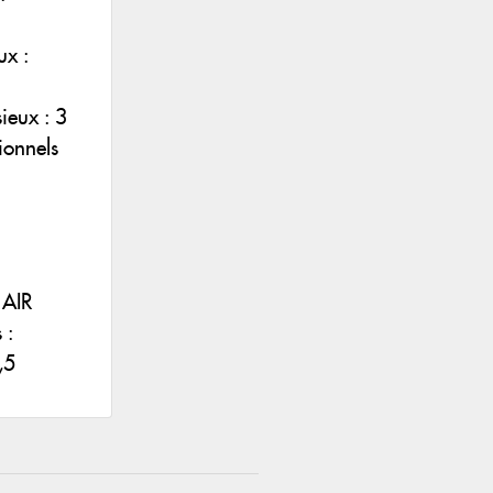
ux :
ieux : 3
ionnels
 AIR
 :
,5