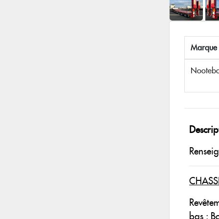
Marque
Nooteb
Descrip
Rensei
CHASS
Revêtem
bas : B