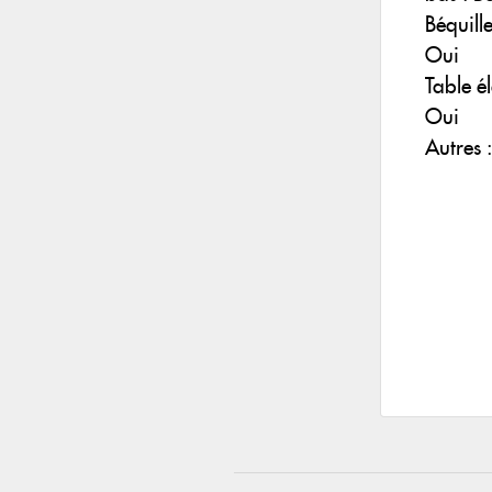
Béquille
Oui
Table él
Oui
Autres 