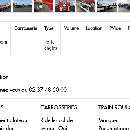
Carrosserie
Type
Volume
Location
PVide
oom
Porte
engins
tion
gnez-vous au 02 37 48 50 00
IS
CARROSSERIES
TRAIN ROUL
ent plateau
Ridelles col de
Marque
ois dur
cygne : Oui
Pneumatique 