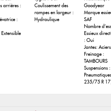
s arrières :
Coulissement des
Goodyear
rampes en largeur :
Marque essie
évatrice :
Hydraulique
SAF
Nombre d’ess
: Extensible
Essieux direct
: Oui
Jantes: Aciers
Freinage :
TAMBOURS
Suspensions :
Pneumatiques
235/75 R 17