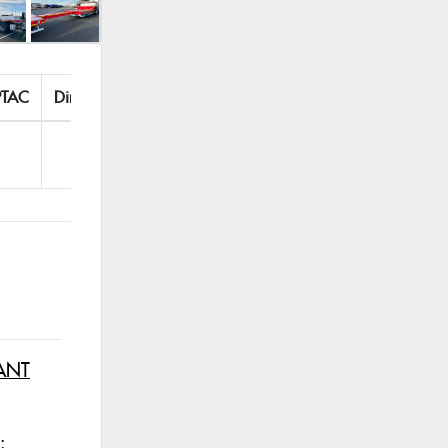
PTAC
Dimension
Année
ANT
: