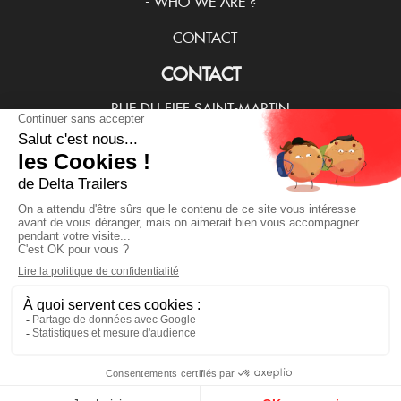
-
WHO WE ARE ?
-
CONTACT
CONTACT
RUE DU FIEF SAINT-MARTIN
28500 MARVILLE-MOUTIERS-BRULÉ
(+33) 237485000
OPENING HOURS
MON/TUE/THU/FRI: 8:30 AM-12:30 PM 1:30 PM-5:30 PM
WED: 8:30 AM-12:30 PM 1:30 PM-4:30 PM
.
Delta trailers -
Legal notice