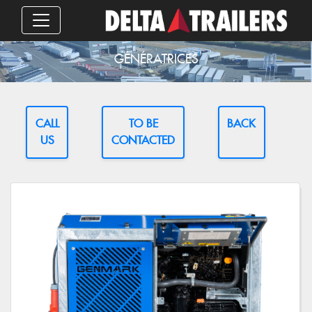
GÉNÉRATRICES
CALL
TO BE
BACK
US
CONTACTED