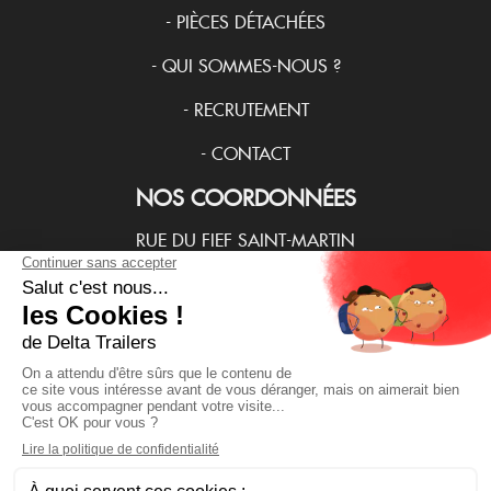
-
PIÈCES DÉTACHÉES
-
QUI SOMMES-NOUS ?
-
RECRUTEMENT
-
CONTACT
NOS COORDONNÉES
RUE DU FIEF SAINT-MARTIN
28500 MARVILLE-MOUTIERS-BRULÉ
(+33) 237485000
NOS HORAIRES D'OUVERTURES
LUN/MAR/JEU/VEND : 8H30-12H30 13H30-17H30
MER : 8H30-12H30 13H30-16H30
.